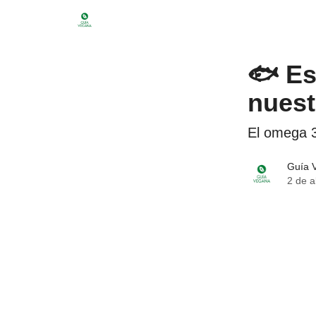
Menu
🐟 Es
nuest
El omega 3
Guía 
2 de a