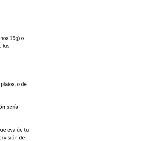
unos 15g) o
o tus
platos, o de
ón sería
ue evalúe tu
ervisión de