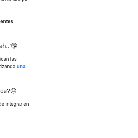
uentes
h..’🤥
ican las
tizando
una
uce?😐
e integrar en