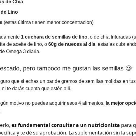
as de Chia
 de Lino
s
(estas última tienen menor concentración)
adamente
1 cuchara de semillas de lino,
o de chia trituradas (
ta de aceite de lino, o
60g de nueces al día
, estarías cubriend
de Omega 3 diaria.
scado, pero tampoco me gustan las semillas 🥲
guro que si echas un par de gramos de semillas molidas en tus 
, ni te darás cuenta que estén allí.
algún motivo no puedes adquirir esos 4 alimentos,
la mejor opci
.
erlo,
es fundamental consultar a un nutricionista
para q
pecífica y te dé su aprobación. La suplementación sin la sup