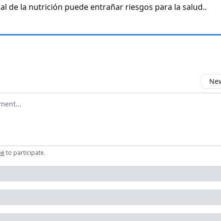
al de la nutrición puede entrañar riesgos para la salud..
New
omment
be
to participate
.