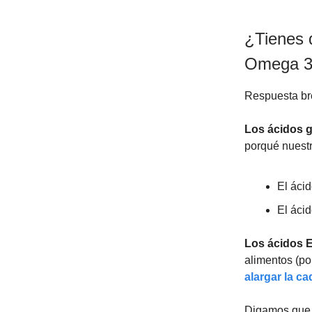
¿Tienes q
Omega 3
Respuesta br
Los ácidos g
porqué nuest
El ácid
El ácid
Los ácidos 
alimentos (po
alargar la c
Digamos que e