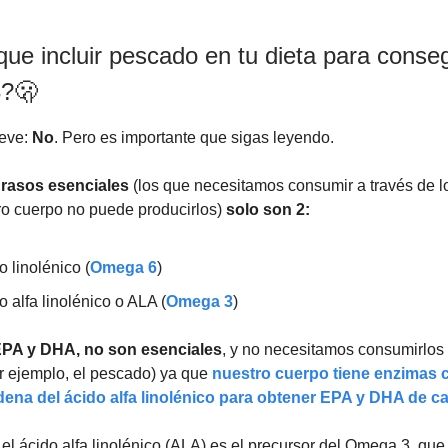
ue incluir pescado en tu dieta para conseg
?🫢
eve:
No
. Pero es importante que sigas leyendo.
rasos esenciales
(los que necesitamos consumir a través de l
ro cuerpo no puede producirlos)
solo son 2:
o linolénico (
Omega 6
)
o alfa linolénico o ALA (
Omega 3
)
EPA y DHA, no son esenciales
, y no necesitamos consumirlos 
r ejemplo, el pescado) ya que
nuestro cuerpo tiene enzimas 
adena del ácido alfa linolénico para obtener EPA y DHA de c
l ácido alfa linolénico (ALA) es el precursor del Omega 3, que