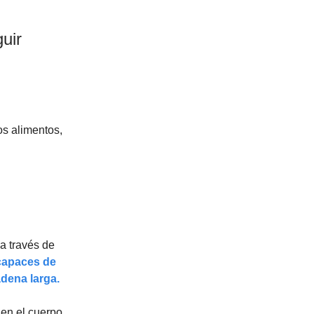
uir
os alimentos,
a través de
capaces de
adena larga.
 en el cuerpo