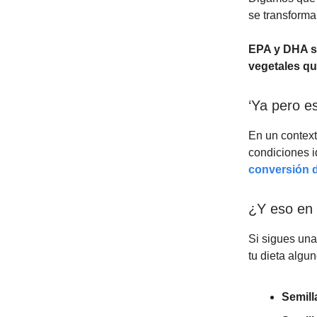
se transform
EPA y DHA se
vegetales qu
‘Ya pero e
En un context
condiciones i
conversión d
¿Y eso en 
Si sigues una
tu dieta algun
Semill